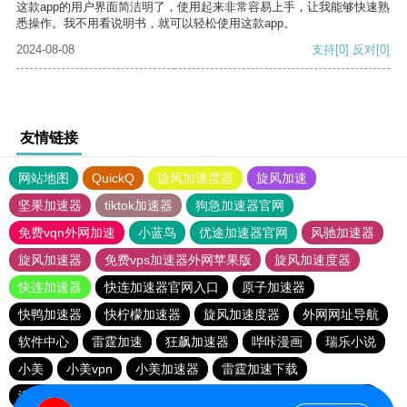
这款app的用户界面简洁明了，使用起来非常容易上手，让我能够快速熟
悉操作。我不用看说明书，就可以轻松使用这款app。
2024-08-08
支持
[0]
反对
[0]
友情链接
网站地图
QuickQ
旋风加速度器
旋风加速
坚果加速器
tiktok加速器
狗急加速器官网
免费vqn外网加速
小蓝鸟
优途加速器官网
风驰加速器
旋风加速器
免费vps加速器外网苹果版
旋风加速度器
快连加速器
快连加速器官网入口
原子加速器
快鸭加速器
快柠檬加速器
旋风加速度器
外网网址导航
软件中心
雷霆加速
狂飙加速器
哔咔漫画
瑞乐小说
小美
小美vpn
小美加速器
雷霆加速下载
海鸥加速器下载
雷霆加速
雷霆加速版ins
海鸥加速度