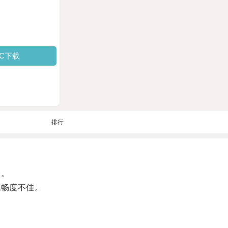
PC下载
排行
峰。
流畅度不佳。