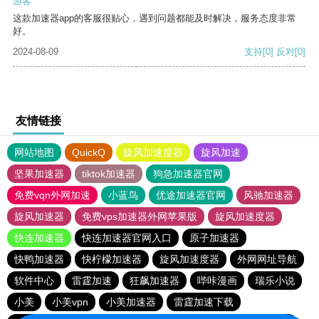
游客
这款加速器app的客服很贴心，遇到问题都能及时解决，服务态度非常
好。
2024-08-09
支持
[0]
反对
[0]
友情链接
网站地图
QuickQ
旋风加速度器
旋风加速
坚果加速器
tiktok加速器
狗急加速器官网
免费vqn外网加速
小蓝鸟
优途加速器官网
风驰加速器
旋风加速器
免费vps加速器外网苹果版
旋风加速度器
快连加速器
快连加速器官网入口
原子加速器
快鸭加速器
快柠檬加速器
旋风加速度器
外网网址导航
软件中心
雷霆加速
狂飙加速器
哔咔漫画
瑞乐小说
小美
小美vpn
小美加速器
雷霆加速下载